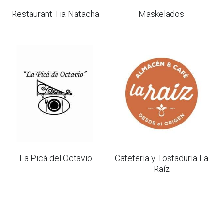
Restaurant Tia Natacha
Maskelados
peluquería
salud
seguridad
ver todos
La Picá del Octavio
Cafetería y Tostaduría La
Raíz