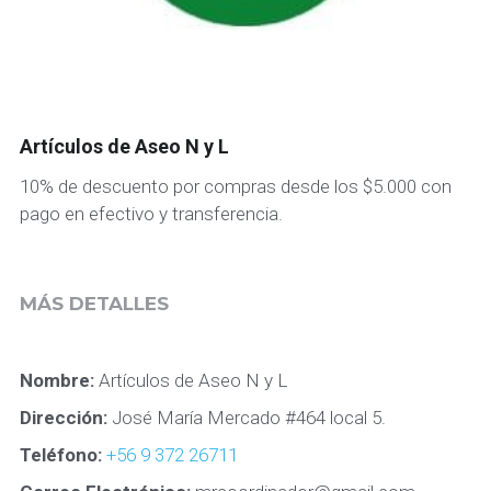
peluquería
salud
seguridad
Artículos de Aseo N y L
10% de descuento por compras desde los $5.000 con
ver todos
pago en efectivo y transferencia.
MÁS DETALLES
Nombre: 
Artículos de Aseo N y L
Dirección: 
José María Mercado #464 local 5.
Teléfono: 
+
56 9 372 26711